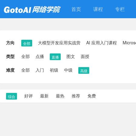
首页
课程
专栏
方向
大模型开发应用实战营
AI 应用入门课程
Micros
全部
类型
全部
点播
图文
面授
直播
难度
全部
入门
初级
中级
高级
好评
最新
最热
推荐
免费
综合