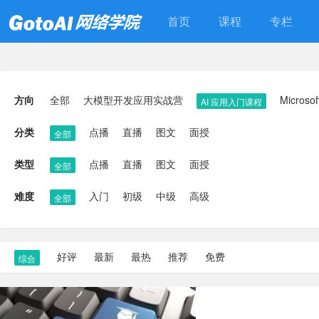
首页
课程
专栏
方向
全部
大模型开发应用实战营
Microso
AI 应用入门课程
分类
点播
直播
图文
面授
全部
类型
点播
直播
图文
面授
全部
难度
入门
初级
中级
高级
全部
好评
最新
最热
推荐
免费
综合