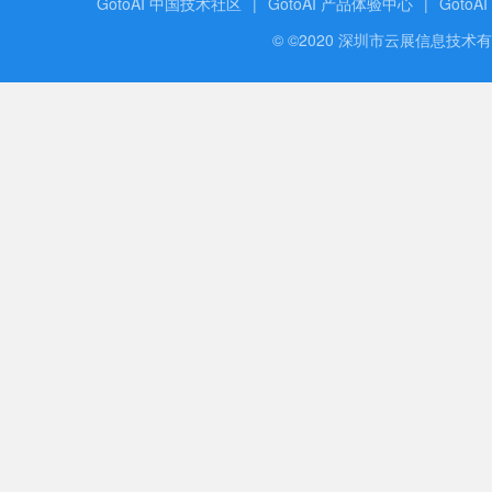
GotoAI 中国技术社区
|
GotoAI 产品体验中心
|
GotoA
© ©2020 深圳市云展信息技术有限公