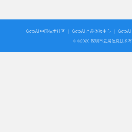
GotoAI 中国技术社区
|
GotoAI 产品体验中心
|
GotoA
© ©2020 深圳市云展信息技术有限公