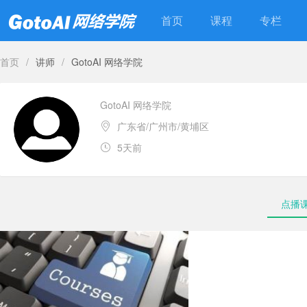
首页
课程
专栏
首页
/
讲师
/
GotoAI 网络学院
GotoAI 网络学院
广东省/广州市/黄埔区
5天前
点播