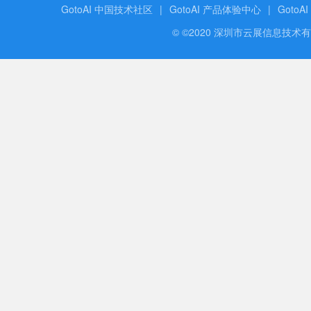
GotoAI 中国技术社区
|
GotoAI 产品体验中心
|
GotoA
© ©2020 深圳市云展信息技术有限公