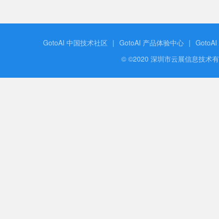
GotoAI 中国技术社区
|
GotoAI 产品体验中心
|
GotoA
© ©2020 深圳市云展信息技术有限公